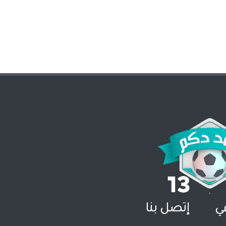
عي
إتصل بنا