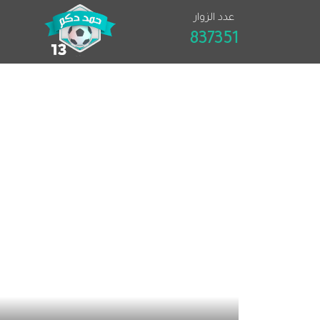
عدد الزوار
837351