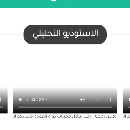
الاستوديو التحليلي
كابتن رمضان رجب المدير الفني للبطولة
لصاعدة لدور ال16 في الاستوديو التحليلي للموسم 13