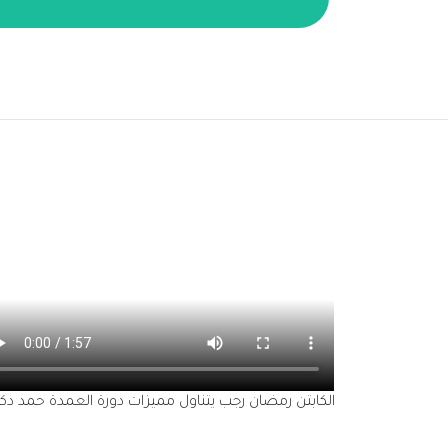
ثة عشر والفرق الصاعدة لدور ال16 في الاستوديو التحليلي للموسم 13
الكابتن رمضان رجب يتناول مميزات دورة العمدة حمد دكم الثالثة عشر والفرق ا