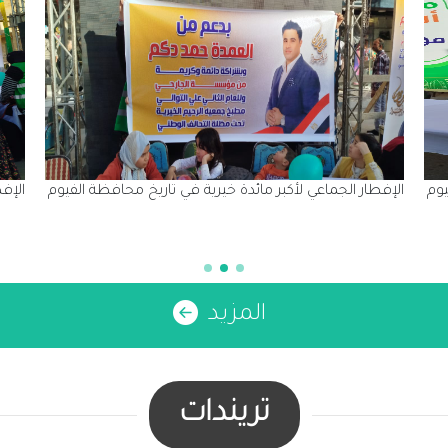
وم برعاية كريمة
الإفطار الجماعي لأكبر مائدة خيرية في تاريخ محافظة الفيوم برعاية ك
برعا
المزيد
تريندات