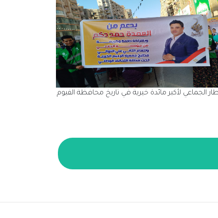
ريمة
الإفطار الجماعي 
ية كريمة ودعم دائم من العمدة حمد دكم وشراكة مؤسسة الجارحي وللعام الث